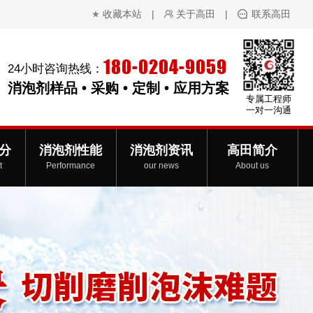
收藏本站
|
关于高田
|
联系高田
180-0204-9059
24小时咨询热线：
消泡剂样品 • 采购 • 定制 • 应用方案
专属工程师
一对一沟通
分
消泡剂性能
消泡剂资讯
高田简介
t
Performance
our news
About us