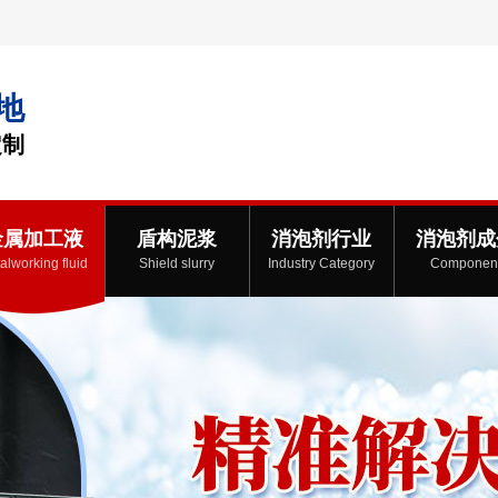
地
定制
金属加工液
盾构泥浆
消泡剂行业
消泡剂成
alworking fluid
Shield slurry
Industry Category
Componen