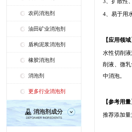
3、扩散性
农药消泡剂
4
、易于用
油田矿业消泡剂
【
应用领域
盾构泥浆消泡剂
水性切削液
橡胶消泡剂
削液、微乳
消泡剂
中
消泡
。
更多行业消泡剂
【参考用量
消泡剂成分
推荐添加量
DEFOAMER INGREDIENTS