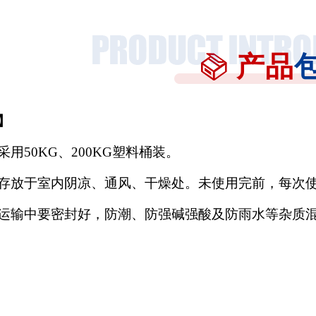
产品
】
采用
50KG、200KG塑料桶装。
存放于室内阴凉、通风、干燥处。未使用完前，每次
运输中要密封好，防潮、防强碱强酸及防雨水等杂质