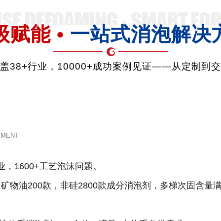
级赋能 •
一站式消泡解决
品覆盖38+行业，10000+成功案例见证——从定制到
EMENT
业，1600+工艺泡沫问题。
款，矿物油200款，非硅2800款成分消泡剂，多梯次固含量