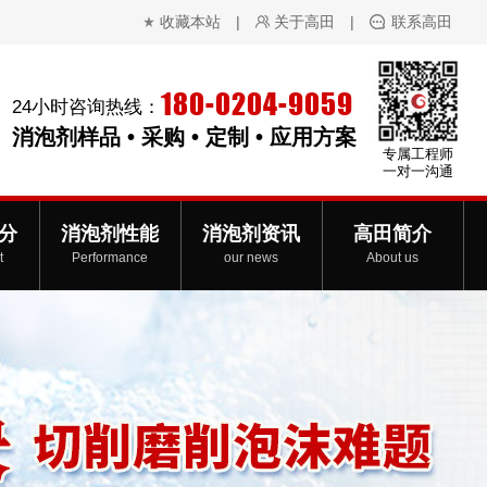
收藏本站
|
关于高田
|
联系高田
180-0204-9059
24小时咨询热线：
消泡剂样品 • 采购 • 定制 • 应用方案
专属工程师
一对一沟通
分
消泡剂性能
消泡剂资讯
高田简介
t
Performance
our news
About us