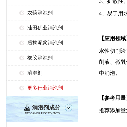
3、扩散性
农药消泡剂
4
、易于用
油田矿业消泡剂
【
应用领域
盾构泥浆消泡剂
水性切削液
橡胶消泡剂
削液、微乳
消泡剂
中
消泡
。
更多行业消泡剂
【参考用量
消泡剂成分
推荐添加量
DEFOAMER INGREDIENTS