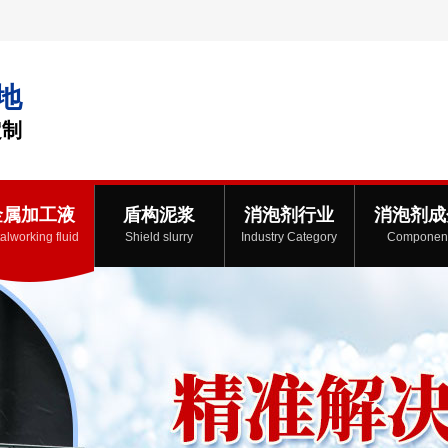
地
定制
金属加工液
盾构泥浆
消泡剂行业
消泡剂成
alworking fluid
Shield slurry
Industry Category
Componen