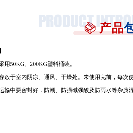
产品
】
采用
50KG、200KG塑料桶装。
存放于室内阴凉、通风、干燥处。未使用完前，每次
运输中要密封好，防潮、防强碱强酸及防雨水等杂质