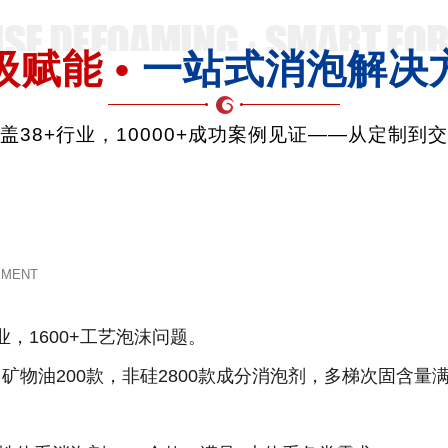
级赋能 •
一站式消泡解决
品覆盖38+行业，10000+成功案例见证——从定制到
EMENT
业，1600+工艺泡沫问题。
款，矿物油200款，非硅2800款成分消泡剂，多梯次固含量