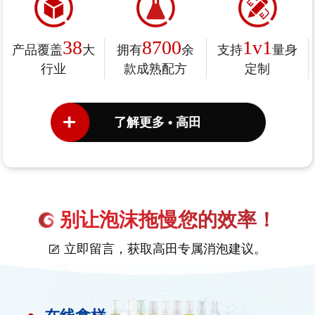
38
8700
1v1
产品覆盖
大
拥有
余
支持
量身
行业
款成熟配方
定制
了解更多 • 高田
别让泡沫拖慢您的效率！
立即留言，获取高田专属消泡建议。