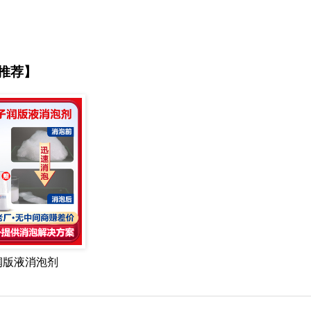
推荐】
润版液消泡剂