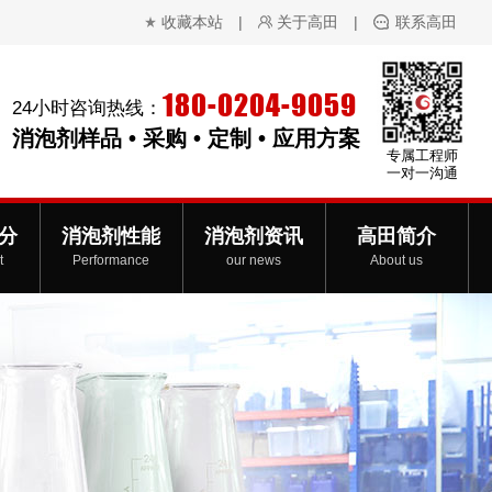
收藏本站
|
关于高田
|
联系高田
180-0204-9059
24小时咨询热线：
消泡剂样品 • 采购 • 定制 • 应用方案
专属工程师
一对一沟通
分
消泡剂性能
消泡剂资讯
高田简介
t
Performance
our news
About us