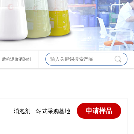
、
盾构泥浆消泡剂
申请样品
消泡剂一站式采购基地