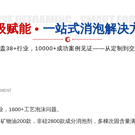
级赋能 •
一站式消泡解决
品覆盖38+行业，10000+成功案例见证——从定制到
EMENT
业，1600+工艺泡沫问题。
款，矿物油200款，非硅2800款成分消泡剂，多梯次固含量