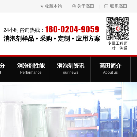
收藏本站
|
关于高田
|
联系高田
180-0204-9059
24小时咨询热线：
消泡剂样品 • 采购 • 定制 • 应用方案
专属工程师
一对一沟通
分
消泡剂性能
消泡剂资讯
高田简介
t
Performance
our news
About us