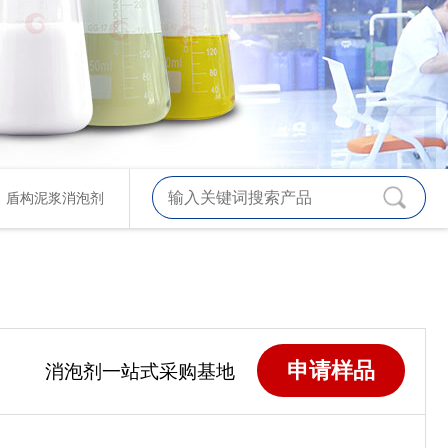
、
盾构泥浆消泡剂
申请样品
消泡剂一站式采购基地