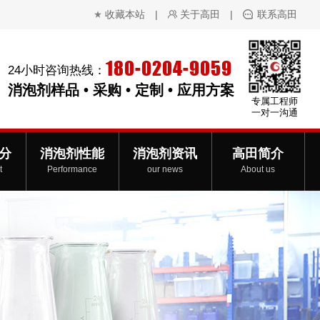
收藏本站
|
关于高田
|
联系高田
180-0204-9059
24小时咨询热线：
消泡剂样品 • 采购 • 定制 • 应用方案
专属工程师
一对一沟通
分
消泡剂性能
消泡剂资讯
高田简介
t
Performance
our news
About us