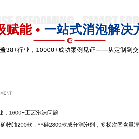
级赋能 •
一站式消泡解决
品覆盖38+行业，10000+成功案例见证——从定制到
EMENT
业，1600+工艺泡沫问题。
款，矿物油200款，非硅2800款成分消泡剂，多梯次固含量