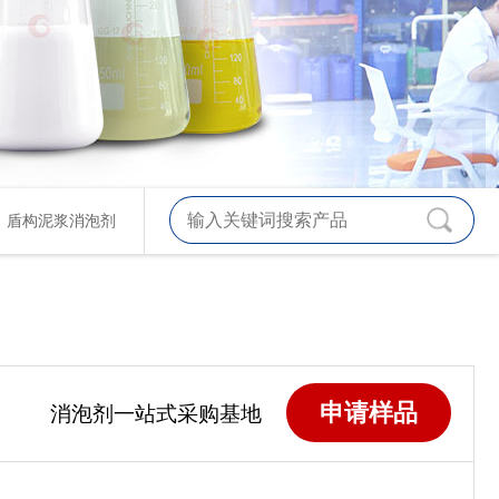
、
盾构泥浆消泡剂
申请样品
消泡剂一站式采购基地