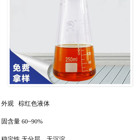
外观
棕红色
液体
固含量 60~90%
稳定性 无分层、无沉淀