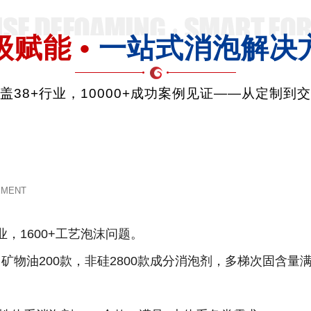
级赋能 •
一站式消泡解决
品覆盖38+行业，10000+成功案例见证——从定制到
EMENT
业，1600+工艺泡沫问题。
款，矿物油200款，非硅2800款成分消泡剂，多梯次固含量