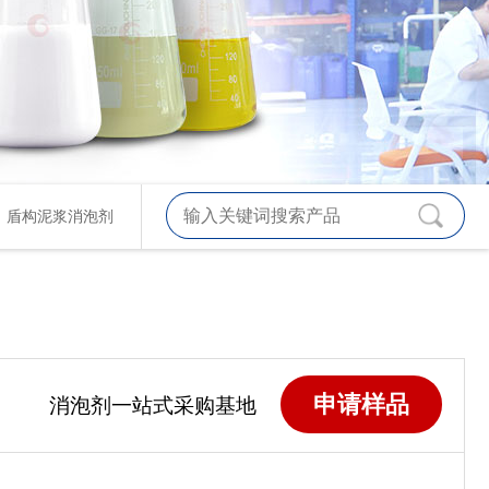
、
盾构泥浆消泡剂
申请样品
消泡剂一站式采购基地