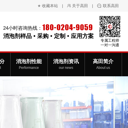
收藏本站
|
关于高田
|
联系高田
180-0204-9059
24小时咨询热线：
消泡剂样品 • 采购 • 定制 • 应用方案
专属工程师
一对一沟通
分
消泡剂性能
消泡剂资讯
高田简介
t
Performance
our news
About us