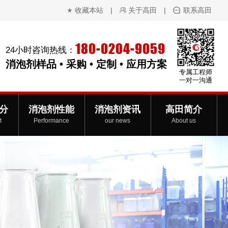
收藏本站
|
关于高田
|
联系高田
180-0204-9059
24小时咨询热线：
消泡剂样品 • 采购 • 定制 • 应用方案
专属工程师
一对一沟通
分
消泡剂性能
消泡剂资讯
高田简介
t
Performance
our news
About us