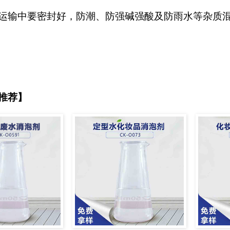
运输中要密封好，防潮、防强碱强酸及防雨水等杂质
推荐】