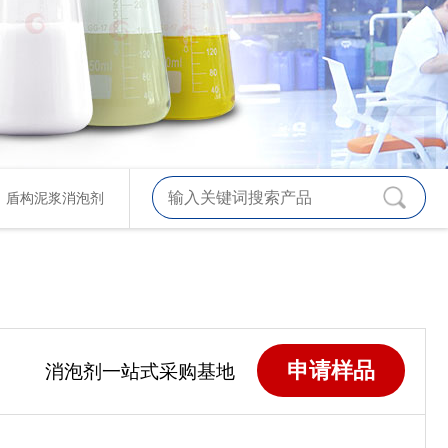
、
盾构泥浆消泡剂
申请样品
消泡剂一站式采购基地