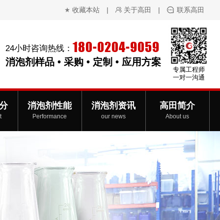
收藏本站
|
关于高田
|
联系高田
180-0204-9059
24小时咨询热线：
消泡剂样品 • 采购 • 定制 • 应用方案
专属工程师
一对一沟通
分
消泡剂性能
消泡剂资讯
高田简介
t
Performance
our news
About us