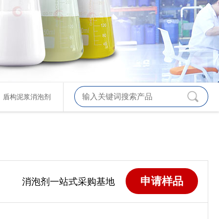
、
盾构泥浆消泡剂
申请样品
消泡剂一站式采购基地