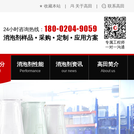
收藏本站
|
关于高田
|
联系高田
180-0204-9059
24小时咨询热线：
消泡剂样品 • 采购 • 定制 • 应用方案
专属工程师
一对一沟通
分
消泡剂性能
消泡剂资讯
高田简介
t
Performance
our news
About us