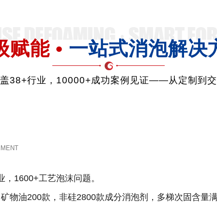
级赋能 •
一站式消泡解决
品覆盖38+行业，10000+成功案例见证——从定制到
EMENT
业，1600+工艺泡沫问题。
款，矿物油200款，非硅2800款成分消泡剂，多梯次固含量