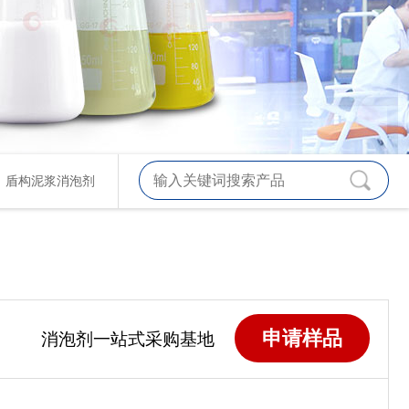
、
盾构泥浆消泡剂
申请样品
消泡剂一站式采购基地