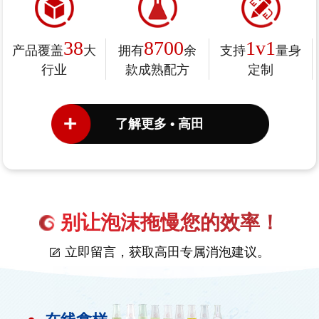
38
8700
1v1
产品覆盖
大
拥有
余
支持
量身
行业
款成熟配方
定制
了解更多 • 高田
别让泡沫拖慢您的效率！
立即留言，获取高田专属消泡建议。