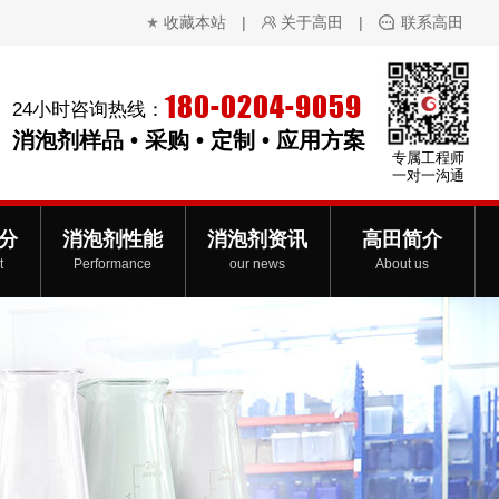
收藏本站
|
关于高田
|
联系高田
180-0204-9059
24小时咨询热线：
消泡剂样品 • 采购 • 定制 • 应用方案
专属工程师
一对一沟通
分
消泡剂性能
消泡剂资讯
高田简介
t
Performance
our news
About us