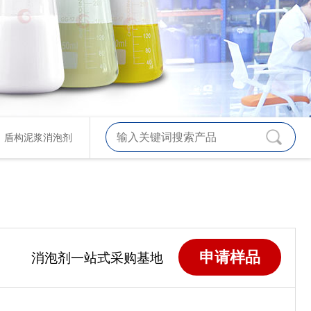
、
盾构泥浆消泡剂
申请样品
消泡剂一站式采购基地