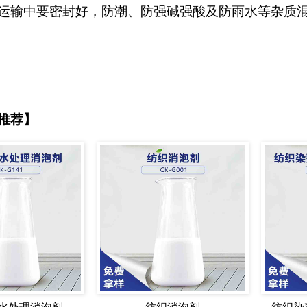
运输中要密封好，防潮、防强碱强酸及防雨水等杂质
推荐】