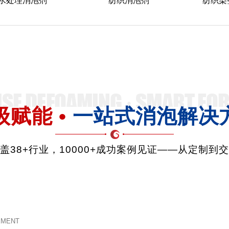
水处理消泡剂
纺织消泡剂
纺织染
级赋能 •
一站式消泡解决
品覆盖38+行业，10000+成功案例见证——从定制到
EMENT