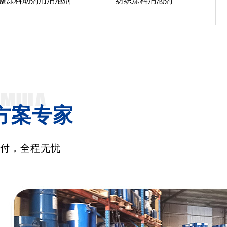
整涂料助剂用消泡剂
纺织涂料消泡剂
方案专家
交付，全程无忧