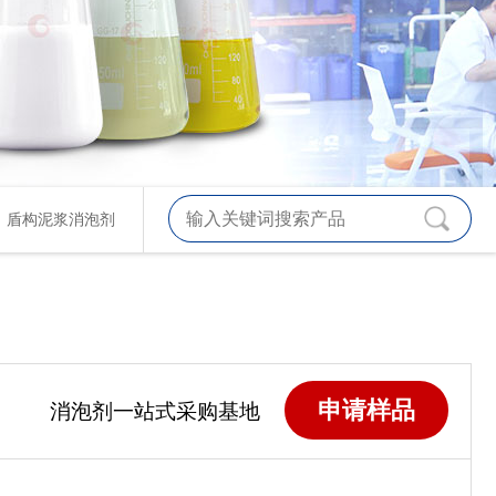
、
盾构泥浆消泡剂
申请样品
消泡剂一站式采购基地