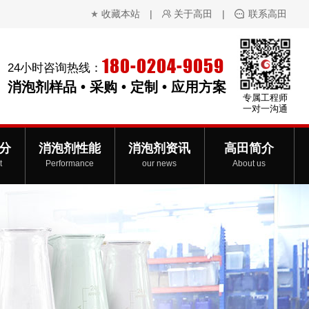
收藏本站
|
关于高田
|
联系高田
180-0204-9059
24小时咨询热线：
消泡剂样品 • 采购 • 定制 • 应用方案
专属工程师
一对一沟通
分
消泡剂性能
消泡剂资讯
高田简介
t
Performance
our news
About us