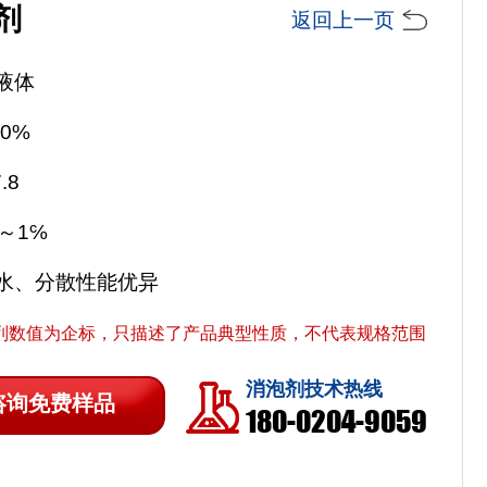
剂
返回上一页
液体
0%
.8
～1℅
水、分散性能优异
列数值为企标，只描述了产品典型性质，不代表规格范围
消泡剂技术热线
咨询免费样品
180-0204-9059