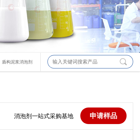
、
盾构泥浆消泡剂
申请样品
消泡剂一站式采购基地