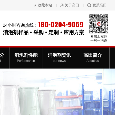
收藏本站
|
关于高田
|
联系高田
180-0204-9059
24小时咨询热线：
消泡剂样品 • 采购 • 定制 • 应用方案
专属工程师
一对一沟通
分
消泡剂性能
消泡剂资讯
高田简介
t
Performance
our news
About us