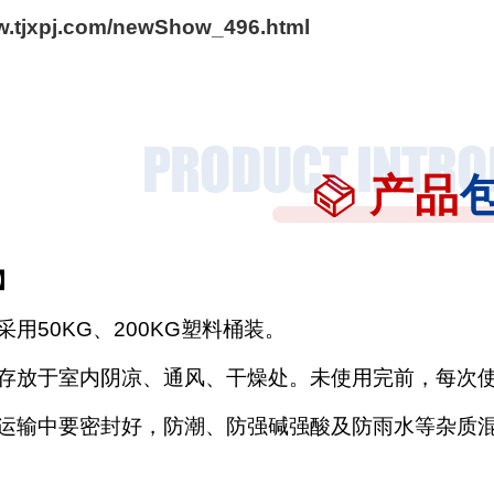
ww.tjxpj.com/newShow_496.html
产品
】
采用
50KG、200KG塑料桶装。
存放于室内阴凉、通风、干燥处。未使用完前，每次
运输中要密封好，防潮、防强碱强酸及防雨水等杂质