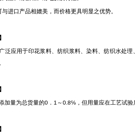
可与进口产品相媲美，而价格更具明显之优势。
】
广泛应用于
印花浆料、纺织浆料、染料
、
纺织
水处理
。
】
添加量为总货量的
0．1～0.8℅，但用量应在工艺试
】