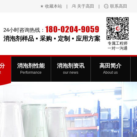
收藏本站
|
关于高田
|
联系高田
180-0204-9059
24小时咨询热线：
消泡剂样品 • 采购 • 定制 • 应用方案
专属工程师
一对一沟通
分
消泡剂性能
消泡剂资讯
高田简介
t
Performance
our news
About us