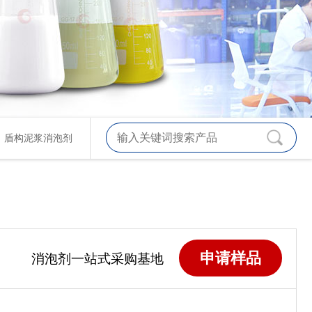
、
盾构泥浆消泡剂
申请样品
消泡剂一站式采购基地