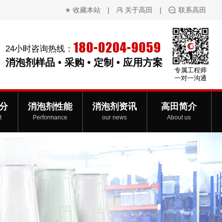
收藏本站
|
关于高田
|
联系高田
180-0204-9059
24小时咨询热线：
消泡剂样品 • 采购 • 定制 • 应用方案
专属工程师
一对一沟通
分
消泡剂性能
消泡剂资讯
高田简介
t
Performance
our news
About us