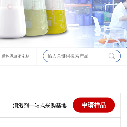
、
盾构泥浆消泡剂
申请样品
消泡剂一站式采购基地