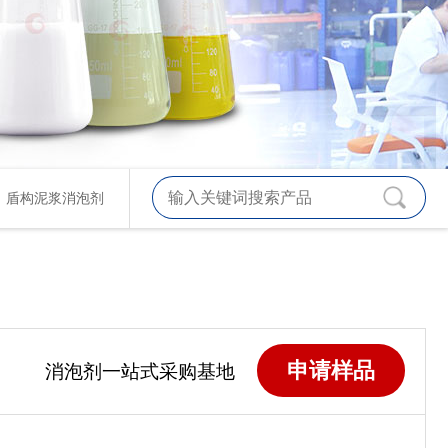
、
盾构泥浆消泡剂
申请样品
消泡剂一站式采购基地