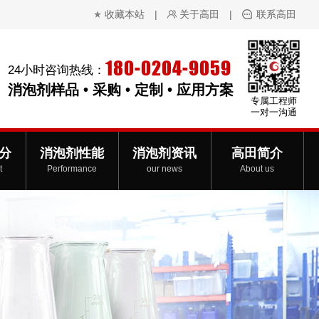
收藏本站
|
关于高田
|
联系高田
180-0204-9059
24小时咨询热线：
消泡剂样品 • 采购 • 定制 • 应用方案
专属工程师
一对一沟通
分
消泡剂性能
消泡剂资讯
高田简介
t
Performance
our news
About us