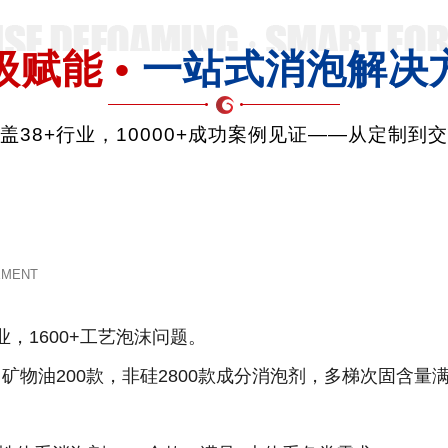
级赋能 •
一站式消泡解决
品覆盖38+行业，10000+成功案例见证——从定制到
EMENT
业，1600+工艺泡沫问题。
款，矿物油200款，非硅2800款成分消泡剂，多梯次固含量