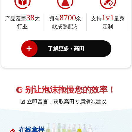
38
8700
1v1
产品覆盖
大
拥有
余
支持
量身
行业
款成熟配方
定制
了解更多 • 高田
别让泡沫拖慢您的效率！
立即留言，获取高田专属消泡建议。
在线拿样