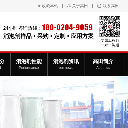
收藏本站
|
关于高田
|
联系高田
180-0204-9059
24小时咨询热线：
消泡剂样品 • 采购 • 定制 • 应用方案
专属工程师
一对一沟通
分
消泡剂性能
消泡剂资讯
高田简介
t
Performance
our news
About us