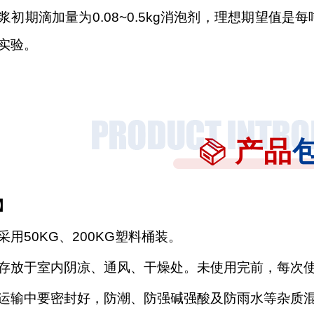
浆初期滴加量为
0.08~0.5kg消泡剂，理想
期望值是每
实验。
产品
】
采用
50KG、200KG塑料桶装。
存放于室内阴凉、通风、干燥处。未使用完前，每次
运输中要密封好，防潮、防强碱强酸及防雨水等杂质