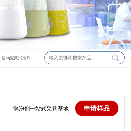
、
盾构泥浆消泡剂
申请样品
消泡剂一站式采购基地