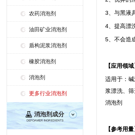
3、与黑液
农药消泡剂
4、提高漂
油田矿业消泡剂
5、不会造
盾构泥浆消泡剂
橡胶消泡剂
【
应用领域
消泡剂
适用于：碱
浆漂洗、筛
更多行业消泡剂
消泡剂
消泡剂成分
DEFOAMER INGREDIENTS
【参考用量