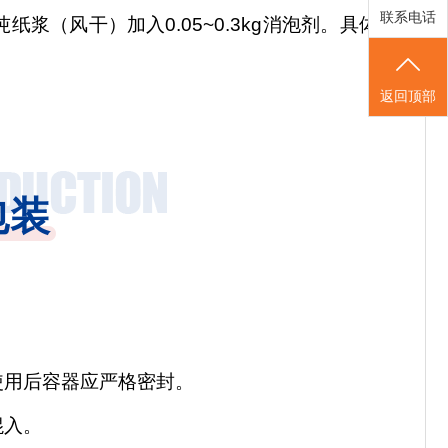
联系电话
吨纸浆（风干）加入
0.05~0.3kg消泡剂。具体用
返回顶部
包装
使用后容器应严格密封。
混入。