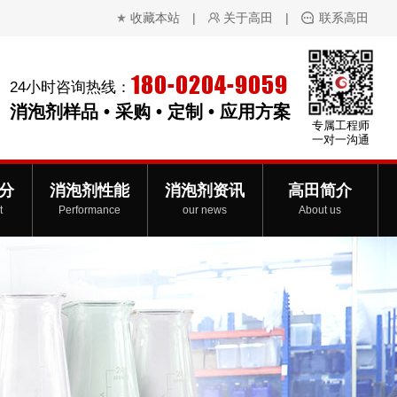
收藏本站
|
关于高田
|
联系高田
180-0204-9059
24小时咨询热线：
消泡剂样品 • 采购 • 定制 • 应用方案
专属工程师
一对一沟通
分
消泡剂性能
消泡剂资讯
高田简介
t
Performance
our news
About us