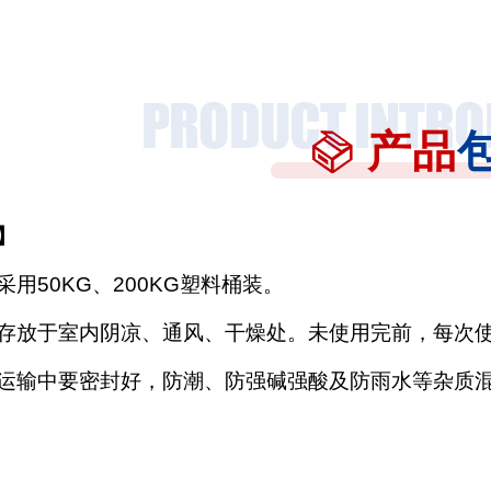
产品
】
采用
50KG、200KG塑料桶装。
存放于室内阴凉、通风、干燥处。未使用完前，每次
运输中要密封好，防潮、防强碱强酸及防雨水等杂质