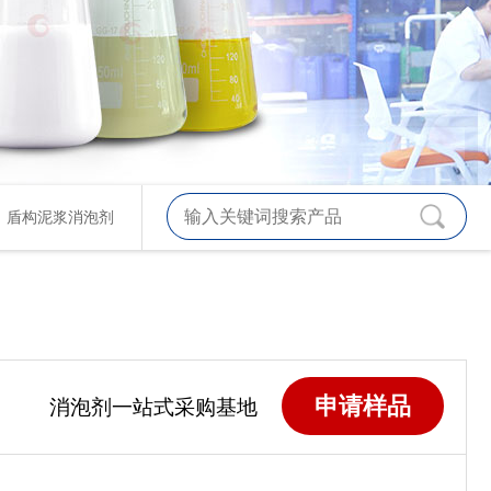
、
盾构泥浆消泡剂
申请样品
消泡剂一站式采购基地