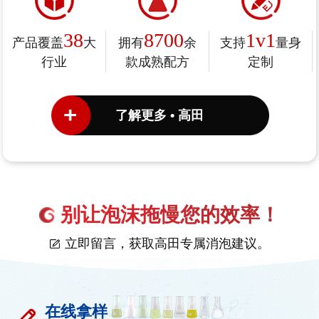
38
8700
1v1
产品覆盖
大
拥有
余
支持
量身
行业
款成熟配方
定制
了解更多 • 高田
别让泡沫拖慢您的效率！
立即留言，获取高田专属消泡建议。
在线拿样