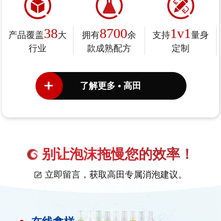
38
8700
1v1
产品覆盖
大
拥有
余
支持
量身
行业
款成熟配方
定制
了解更多 • 高田
别让泡沫拖慢您的效率！
立即留言，获取高田专属消泡建议。