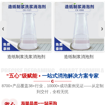
浆洗浆消泡剂
造纸制浆消泡剂
造纸制
“五心”级赋能 •
一站式消泡解决方案专家
8700+产品覆盖38+行业，10000+成功案例见证——从定制
到交付，全程无忧