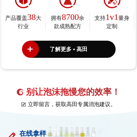
38
8700
1v1
产品覆盖
大
拥有
余
支持
量身
行业
款成熟配方
定制
了解更多 • 高田
别让泡沫拖慢您的效率！
立即留言，获取高田专属消泡建议。
在线拿样