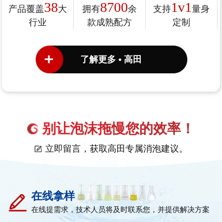
38
8700
1v1
产品覆盖
大
拥有
余
支持
量身
行业
款成熟配方
定制
了解更多 • 高田
别让泡沫拖慢您的效率！
立即留言，获取高田专属消泡建议。
在线拿样
在线提需求，技术人员将及时联系您，并提供解决方案