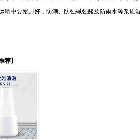
运输中要密封好，防潮、防强碱强酸及防雨水等杂质
推荐】