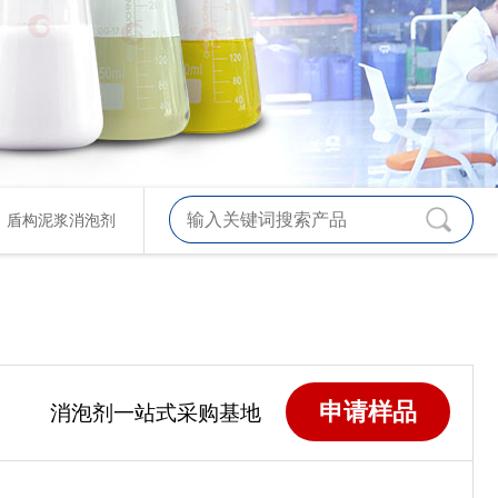
、
盾构泥浆消泡剂
申请样品
消泡剂一站式采购基地