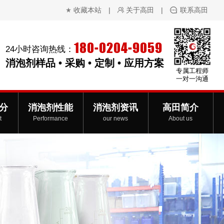
收藏本站
|
关于高田
|
联系高田
180-0204-9059
24小时咨询热线：
消泡剂样品 • 采购 • 定制 • 应用方案
专属工程师
一对一沟通
分
消泡剂性能
消泡剂资讯
高田简介
t
Performance
our news
About us