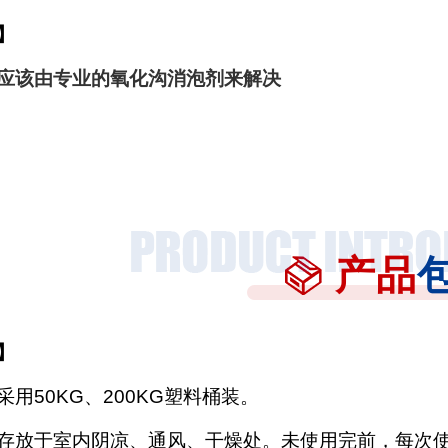
】
应该由专业的氧化沟消泡剂来解决
产品
】
采用
50KG、200KG塑料桶装。
存放于室内阴凉、通风、干燥处。未使用完前，每次