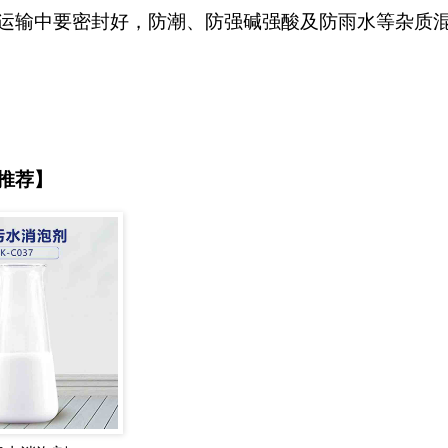
运输中要密封好，防潮、防强碱强酸及防雨水等杂质
推荐】