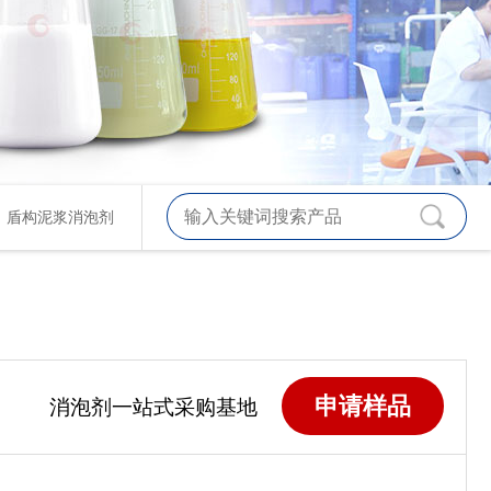
、
盾构泥浆消泡剂
申请样品
消泡剂一站式采购基地