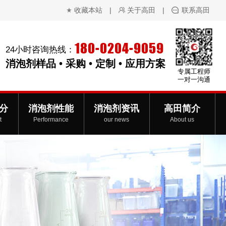
收藏本站
|
关于高田
|
联系高田
180-0204-9059
24小时咨询热线：
消泡剂样品 • 采购 • 定制 • 应用方案
专属工程师
一对一沟通
分
消泡剂性能
消泡剂资讯
高田简介
t
Performance
our news
About us