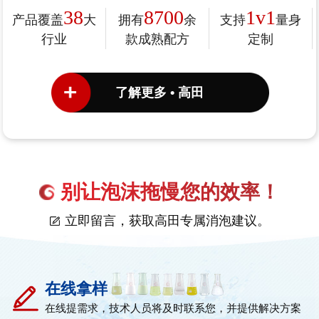
38
8700
1v1
产品覆盖
大
拥有
余
支持
量身
行业
款成熟配方
定制
了解更多 • 高田
别让泡沫拖慢您的效率！
立即留言，获取高田专属消泡建议。
在线拿样
在线提需求，技术人员将及时联系您，并提供解决方案