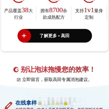
38
8700
1v1
产品覆盖
大
拥有
余
支持
量身
行业
款成熟配方
定制
了解更多 • 高田
别让泡沫拖慢您的效率！
立即留言，获取高田专属消泡建议。
在线拿样