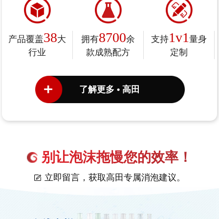
38
8700
1v1
产品覆盖
大
拥有
余
支持
量身
行业
款成熟配方
定制
了解更多 • 高田
别让泡沫拖慢您的效率！
立即留言，获取高田专属消泡建议。