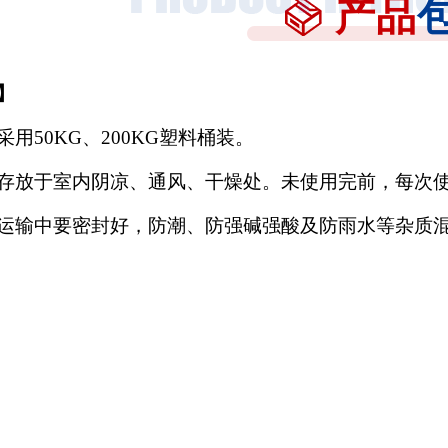
产品
】
采用
50KG、200KG塑料桶装。
存放于室内阴凉、通风、干燥处。未使用完前，每次
运输中要密封好，防潮、防强碱强酸及防雨水等杂质