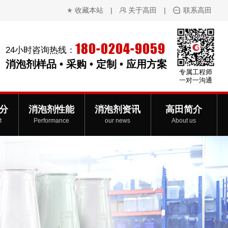
收藏本站
|
关于高田
|
联系高田
180-0204-9059
24小时咨询热线：
消泡剂样品 • 采购 • 定制 • 应用方案
专属工程师
一对一沟通
分
消泡剂性能
消泡剂资讯
高田简介
t
Performance
our news
About us