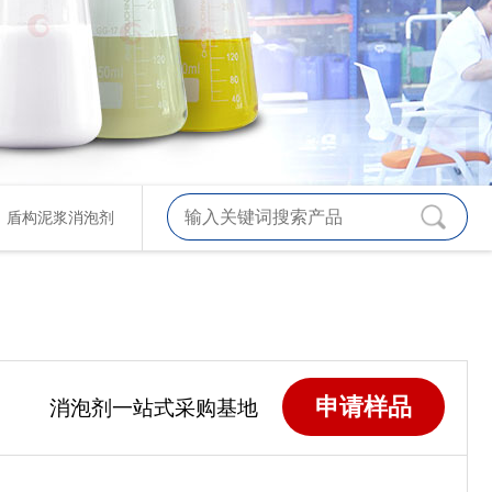
、
盾构泥浆消泡剂
申请样品
消泡剂一站式采购基地