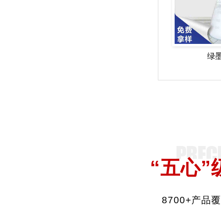
绿
“五心”
8700+产