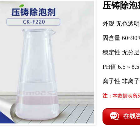
压铸除泡
外观 无色透
固含量 60~90
稳定性 无分
PH值 6.5～8.5
离子性 非离
注：
本数据表所
在线