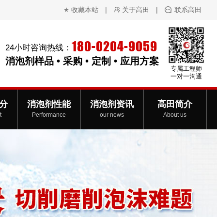
收藏本站
|
关于高田
|
联系高田
180-0204-9059
24小时咨询热线：
消泡剂样品 • 采购 • 定制 • 应用方案
专属工程师
一对一沟通
分
消泡剂性能
消泡剂资讯
高田简介
t
Performance
our news
About us