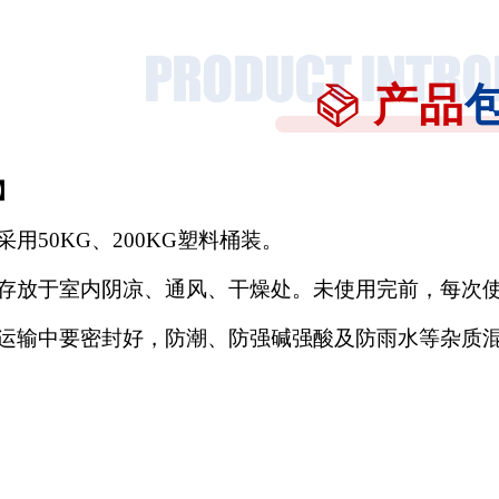
产品
】
采用
50KG、200KG塑料桶装。
存放于室内阴凉、通风、干燥处。未使用完前，每次
运输中要密封好，防潮、防强碱强酸及防雨水等杂质