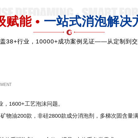
级赋能 •
一站式消泡解决
品覆盖38+行业，10000+成功案例见证——从定制到
EMENT
业，1600+工艺泡沫问题。
款，矿物油200款，非硅2800款成分消泡剂，多梯次固含量