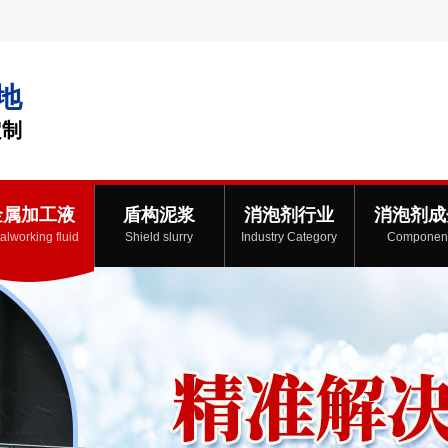
地
定制
金属加工液
盾构泥浆
消泡剂行业
消泡剂成
alworking fluid
Shield slurry
Industry Category
Componen