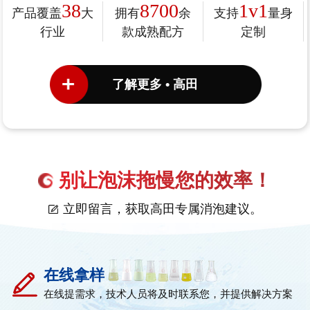
38
8700
1v1
产品覆盖
大
拥有
余
支持
量身
行业
款成熟配方
定制
了解更多 • 高田
别让泡沫拖慢您的效率！
立即留言，获取高田专属消泡建议。
在线拿样
在线提需求，技术人员将及时联系您，并提供解决方案