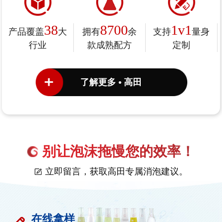
38
8700
1v1
产品覆盖
大
拥有
余
支持
量身
行业
款成熟配方
定制
了解更多 • 高田
别让泡沫拖慢您的效率！
立即留言，获取高田专属消泡建议。
在线拿样