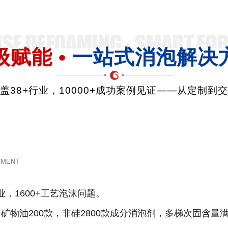
级赋能 •
一站式消泡解决
品覆盖38+行业，10000+成功案例见证——从定制到
EMENT
业，1600+工艺泡沫问题。
款，矿物油200款，非硅2800款成分消泡剂，多梯次固含量