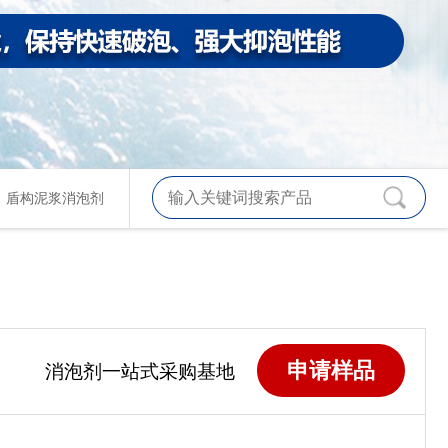
、
盾构泥浆消泡剂
申请样品
消泡剂一站式采购基地