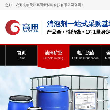
您好，欢迎光临天津高田新材料科技有限公司官网！
消泡剂一站式采购基
产品全 • 性能强 • 1对1量身
首页
油田矿业
电厂脱硫
Home
Oil field mining
FGD desulfurization
Met