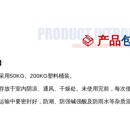
产品
】
采用
50KG、200KG塑料桶装。
存放于室内阴凉、通风、干燥处。未使用完前，每次
运输中要密封好，防潮、防强碱强酸及防雨水等杂质