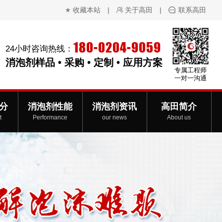
收藏本站
|
关于高田
|
联系高田
180-0204-9059
24小时咨询热线：
消泡剂样品 • 采购 • 定制 • 应用方案
专属工程师
一对一沟通
分
消泡剂性能
消泡剂资讯
高田简介
t
Performance
our news
About us