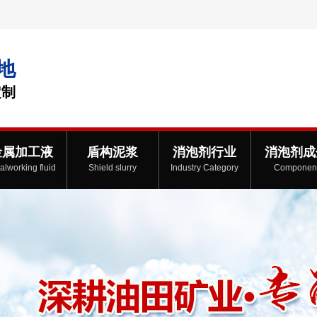
地
定制
金属加工液
盾构泥浆
消泡剂行业
消泡剂成
alworking fluid
Shield slurry
Industry Category
Componen