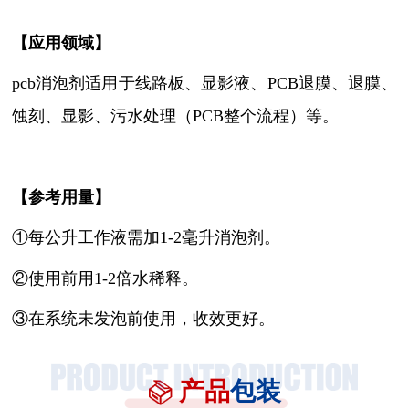
【
应用领域
】
pcb消泡剂
适用
于
线路板、显影液、
PCB退膜、退膜、
蚀刻、显影、污水处理（PCB整个流程）等。
【参考用量】
①每公升工作液需加1-2毫升消泡剂。
②使用前用1-2倍水稀释。
③在系统未发泡前使用，收效更好。
产品
包装