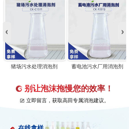
消泡剂
蓄电池污水厂用消泡剂
污水处理专用消
别让泡沫拖慢您的效率！
立即留言，获取高田专属消泡建议。
在线拿样