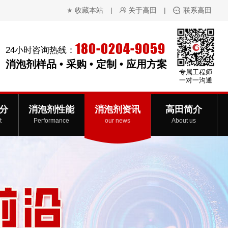
收藏本站
|
关于高田
|
联系高田
180-0204-9059
24小时咨询热线：
消泡剂样品 • 采购 • 定制 • 应用方案
专属工程师
一对一沟通
分
消泡剂性能
消泡剂资讯
高田简介
t
Performance
our news
About us