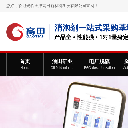
您好，欢迎光临天津高田新材料科技有限公司官网！
消泡剂一站式采购基
产品全 • 性能强 • 1对1量身
首页
油田矿业
电厂脱硫
Home
Oil field mining
FGD desulfurization
Met