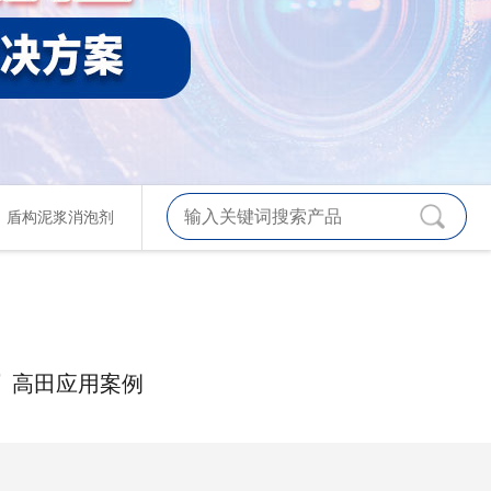
、
盾构泥浆消泡剂
高田应用案例