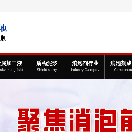
地
定制
金属加工液
盾构泥浆
消泡剂行业
消泡剂成
alworking fluid
Shield slurry
Industry Category
Componen