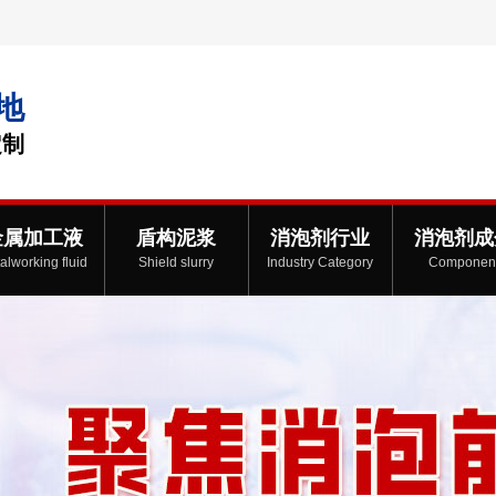
地
定制
金属加工液
盾构泥浆
消泡剂行业
消泡剂成
alworking fluid
Shield slurry
Industry Category
Componen