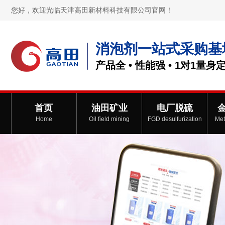
您好，欢迎光临天津高田新材料科技有限公司官网！
消泡剂一站式采购基
产品全 • 性能强 • 1对1量身
首页
油田矿业
电厂脱硫
Home
Oil field mining
FGD desulfurization
Met