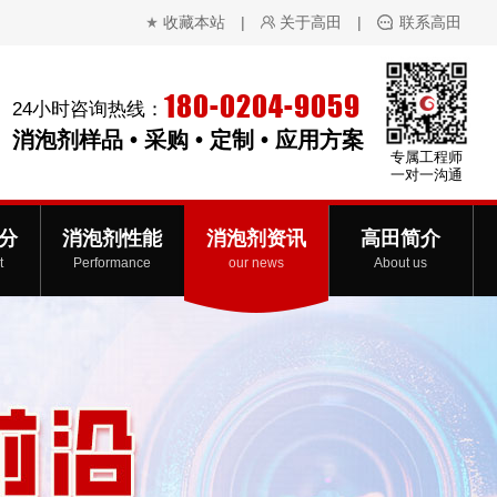
收藏本站
|
关于高田
|
联系高田
180-0204-9059
24小时咨询热线：
消泡剂样品 • 采购 • 定制 • 应用方案
专属工程师
一对一沟通
分
消泡剂性能
消泡剂资讯
高田简介
t
Performance
our news
About us