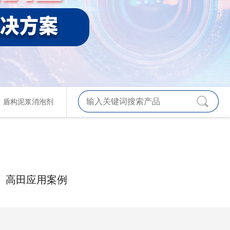
、
盾构泥浆消泡剂
高田应用案例