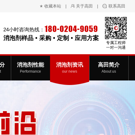
收藏本站
|
关于高田
|
联系高田
180-0204-9059
24小时咨询热线：
消泡剂样品 • 采购 • 定制 • 应用方案
专属工程师
一对一沟通
分
消泡剂性能
消泡剂资讯
高田简介
t
Performance
our news
About us