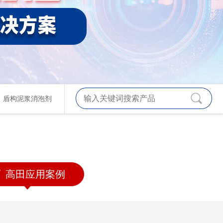
、
盾构泥浆消泡剂
高田应用案例