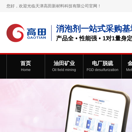
您好，欢迎光临天津高田新材料科技有限公司官网！
消泡剂一站式采购基
产品全 • 性能强 • 1对1量身
首页
油田矿业
电厂脱硫
Home
Oil field mining
FGD desulfurization
Met