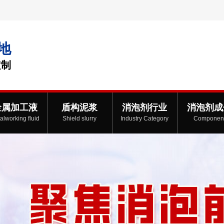
地
定制
金属加工液
盾构泥浆
消泡剂行业
消泡剂成
alworking fluid
Shield slurry
Industry Category
Componen